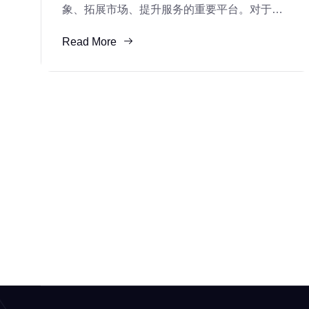
象、拓展市场、提升服务的重要平台。对于小
微企业来说，拥有高质量的网站不仅可以提升
Read More
企业形象，还可以帮助企业更好地与潜在客户
建立联系，从而促进业务发展。那么，小微企